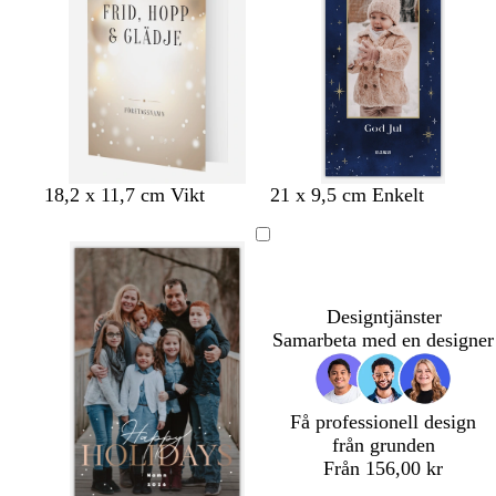
r
å
n
r
ö
ö
n
n
b
b
s
b
b
b
18,2 x 11,7 cm Vikt
21 x 9,5 cm Enkelt
e
e
k
e
e
e
i
i
o
i
i
i
g
g
g
g
g
g
e
e
s
e
e
e
g
Designtjänster
r
Samarbeta med en designer
ö
n
Få professionell design
från grunden
Från 156,00 kr