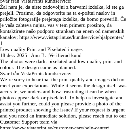
Svar från VistaPrints kundservice:
Žal nam je, da niste zadovoljni z barvami izdelka, ki ste ga
prejeli. Prosimo, da odgovorite na ta e-poštni naslov in
priložite fotografije prejetega izdelka, da bomo preverili. Če
je vaša zahteva nujna, vas v tem primeru prosimo, da
kontaktirate našo podporo strankam na enem od namenskih
kanalov; https://www.vistaprint.se/kundservice/hjalpcenter/
1
Low quality Print and Pixelated images
18 dec. 2025
|
Anu B.
|
Verifierad kund
The photos were dark, pixelated and low qualiry print and
colour. The design came as planned.
Svar från VistaPrints kundservice:
We’re sorry to hear that the print quality and images did not
meet your expectations. While it seems the design itself was
accurate, we understand how frustrating it can be when
photos appear dark or pixelated. To help us investigate and
assist you further, could you please provide a photo of the
printed product showing the issue? If your request is urgent
and you need an immediate solution, please reach out to our
Customer Support team via
https://www.vistaprint.se/customer-care/help-center/