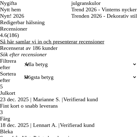
Nygifta
julgranskulor
Nytt hem
Trend 2026 - Vinterns nycker
Nytt! 2026
Trenden 2026 - Dekorativ stil
Redigerbar hälsning
Recensioner
186
4.6
(
186
)
recensioner
Så här samlar vi in och presenterar recensioner
Recenserat av 186 kunder
Mina
inmatade
Filtrera
sökningar
efter
Sortera
efter
5
Julkort
23 dec. 2025
|
Marianne S.
|
Verifierad kund
Fint kort o snabb leverans
3
Färg
18 dec. 2025
|
Lennart A.
|
Verifierad kund
Bleka