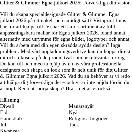
Glitter & Glimmer Egna julkort 2026: Förverkliga din vision.
Vill du skapa specialdesignade Glitter & Glimmer Egna
julkort 2026 på ett enkelt och smidigt sätt? Vistaprint finns
här för att hjälpa till. Vi har ett stort sortiment av fullt
anpassningsbara mallar för Egna julkort 2026, bland annat
alternativ med utrymme för egna bilder, logotyper och annat.
Vill du arbeta med din egen skräddarsydda design? Inga
problem. Med vårt uppladdningsverktyg kan du hoppa direkt
dit och fokusera på de produktval som är relevanta för dig.
Du kan till och med ta hjälp av en av våra professionella
designers och skapa en look som är helt unik för ditt Glitter
& Glimmer Egna julkort 2026. Vad du än behöver är vi redo
att hjälpa dig förverkliga det – och vi är inte nöjda förrän du
är nöjd. Redo att börja skapa? Bra – det är vi också.
Hälsning
Diwali
Månårsnyår
Eid
Nyår
Hanukkah
Religiösa högtider
Jul
Tack
Kwanzaa