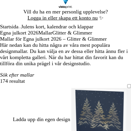
Bild
Vill du ha en mer personlig upplevelse?
1
Logga in eller skapa ett konto nu
✨
av
Startsida
Julens kort, kalendrar och klappar
1
...
Egna julkort 2026
Mallar
Glitter & Glimmer
Mallar för Egna julkort 2026 – Glitter & Glimmer
Här nedan kan du hitta några av våra mest populära
designmallar. Du kan välja en av dessa eller hitta ännu fler i
vårt kompletta galleri. När du har hittat din favorit kan du
tillföra din unika prägel i vår designstudio.
Sök efter mallar
174 resultat
Filter
Ladda upp din egen design