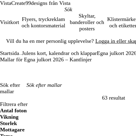
VistaCreate
99designs från Vista
Skyltar,
Flyers, tryckreklam
Klistermärk
Visitkort
banderoller och
och kontorsmaterial
och etikette
posters
Bild
Vill du ha en mer personlig upplevelse?
Logga in eller ska
1
av
Startsida
Julens kort, kalendrar och klappar
Egna julkort 202
1
...
Mallar för Egna julkort 2026 – Kantlinjer
Sök efter
mallar
63 resultat
Filter
Filtrera efter
Antal foton
Vikning
Storlek
Mottagare