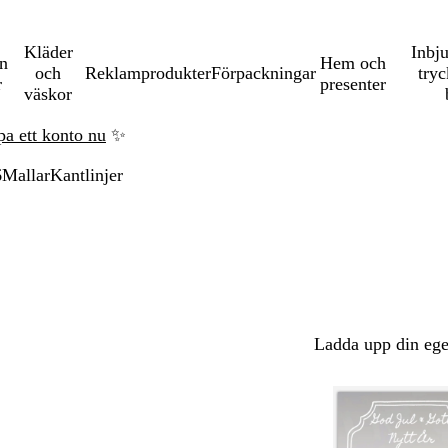
Kläder
Inbj
en
Hem och
och
Reklamprodukter
Förpackningar
tryc
r
presenter
väskor
pa ett konto nu
✨
6
Mallar
Kantlinjer
Ladda upp din ege