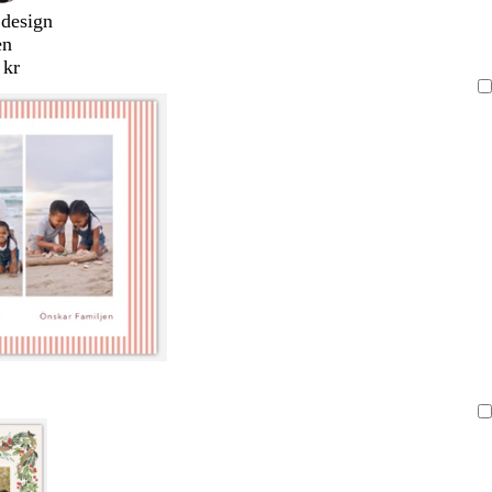
 design
en
 kr