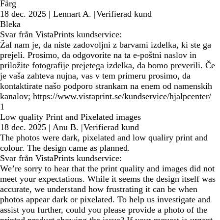
Färg
18 dec. 2025
|
Lennart A.
|
Verifierad kund
Bleka
Svar från VistaPrints kundservice:
Žal nam je, da niste zadovoljni z barvami izdelka, ki ste ga
prejeli. Prosimo, da odgovorite na ta e-poštni naslov in
priložite fotografije prejetega izdelka, da bomo preverili. Če
je vaša zahteva nujna, vas v tem primeru prosimo, da
kontaktirate našo podporo strankam na enem od namenskih
kanalov; https://www.vistaprint.se/kundservice/hjalpcenter/
1
Low quality Print and Pixelated images
18 dec. 2025
|
Anu B.
|
Verifierad kund
The photos were dark, pixelated and low qualiry print and
colour. The design came as planned.
Svar från VistaPrints kundservice:
We’re sorry to hear that the print quality and images did not
meet your expectations. While it seems the design itself was
accurate, we understand how frustrating it can be when
photos appear dark or pixelated. To help us investigate and
assist you further, could you please provide a photo of the