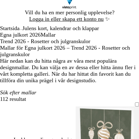
Bild
Vill du ha en mer personlig upplevelse?
1
Logga in eller skapa ett konto nu
✨
av
Startsida
Julens kort, kalendrar och klappar
1
...
Egna julkort 2026
Mallar
Trend 2026 - Rosetter och julgranskulor
Mallar för Egna julkort 2026 – Trend 2026 - Rosetter och
julgranskulor
Här nedan kan du hitta några av våra mest populära
designmallar. Du kan välja en av dessa eller hitta ännu fler i
vårt kompletta galleri. När du har hittat din favorit kan du
tillföra din unika prägel i vår designstudio.
Sök efter mallar
112 resultat
Filter