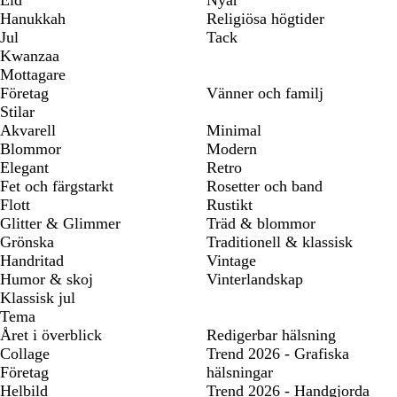
Eid
Nyår
Hanukkah
Religiösa högtider
Jul
Tack
Kwanzaa
Mottagare
Företag
Vänner och familj
Stilar
Akvarell
Minimal
Blommor
Modern
Elegant
Retro
Fet och färgstarkt
Rosetter och band
Flott
Rustikt
Glitter & Glimmer
Träd & blommor
Grönska
Traditionell & klassisk
Handritad
Vintage
Humor & skoj
Vinterlandskap
Klassisk jul
Tema
Året i överblick
Redigerbar hälsning
Collage
Trend 2026 - Grafiska
Företag
hälsningar
Helbild
Trend 2026 - Handgjorda