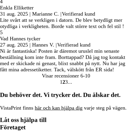
4
Enkla Elliketter
31 aug. 2025
|
Marianne C.
|
Verifierad kund
Lite svårt att se verkligen i datorn. De blev betydligt mer
otydliga i verkligheten. Borde valt större text och fel stil !
5
Vad Hannes tycker
27 aug. 2025
|
Hannes V.
|
Verifierad kund
Ni är fantastiska! Posten är däremot uruslel min senaste
beställning kom inte fram. Borttappad? Då jag tog kontakt
med er skickade ni genast, blixt snabbt på nytt. Nu har jag
fått mina adressetiketter. Tack, välskött från ER sida!
Visar recensioner
6-10
1
2
3
Gå
Gå
Gå
till
till
till
Du behöver det. Vi trycker det. Du älskar det.
sidan
sidan
sidan
VistaPrint finns
här och kan hjälpa dig
varje steg på vägen.
Låt oss hjälpa till
Företaget