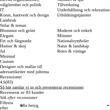
välgörenhet och politik
Tillverkning
IT
Underhållning och rekreation
Konst, hantverk och design
Utbildningstjänster
Lantbruk
Stilar & teman
Blommor och grönt
Modernt och enkelt
Elegant
Mönster
Fet och färgstarkt
Nationalsymboler
Humor & skoj
Natur & landskap
Jul
Retro & vintage
Minimal
Custom
Designer och mallar till
adressetiketter med jultema
Recensioner
83
4.6
(
83
)
recensioner
Så här samlar vi in och presenterar recensioner
Recenserat av 83 kunder
Mina
inmatade
Filtrera
sökningar
efter