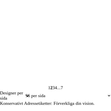
1
2
3
4
7
Sida
Sida
Sida
Sida
Sida
Designer per
1
2
3
4
7
sida
Konservativt Adressetiketter: Förverkliga din vision.