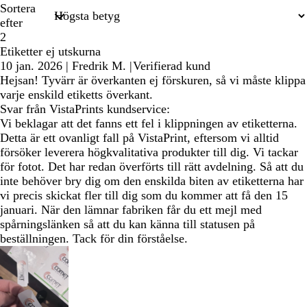
Sortera
efter
2
Etiketter ej utskurna
10 jan. 2026
|
Fredrik M.
|
Verifierad kund
Hejsan! Tyvärr är överkanten ej förskuren, så vi måste klippa
varje enskild etiketts överkant.
Svar från VistaPrints kundservice:
Vi beklagar att det fanns ett fel i klippningen av etiketterna.
Detta är ett ovanligt fall på VistaPrint, eftersom vi alltid
försöker leverera högkvalitativa produkter till dig. Vi tackar
för fotot. Det har redan överförts till rätt avdelning. Så att du
inte behöver bry dig om den enskilda biten av etiketterna har
vi precis skickat fler till dig som du kommer att få den 15
januari. När den lämnar fabriken får du ett mejl med
spårningslänken så att du kan känna till statusen på
beställningen. Tack för din förståelse.