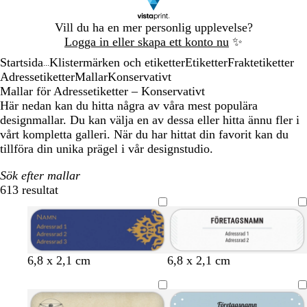
Bild
Vill du ha en mer personlig upplevelse?
1
Logga in eller skapa ett konto nu
✨
av
Startsida
Klistermärken och etiketter
Etiketter
Fraktetiketter
1
...
Adressetiketter
Mallar
Konservativt
Mallar för Adressetiketter – Konservativt
Här nedan kan du hitta några av våra mest populära
designmallar. Du kan välja en av dessa eller hitta ännu fler i
vårt kompletta galleri. När du har hittat din favorit kan du
tillföra din unika prägel i vår designstudio.
Sök efter mallar
613 resultat
Filter
v
v
v
k
l
6,8 x 2,1 cm
6,8 x 2,1 cm
i
i
i
r
j
t
t
t
ä
u
m
s