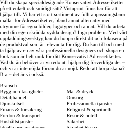
Vill du skapa specialdesignade Konservativt Adressetiketter
på ett enkelt och smidigt sätt? Vistaprint finns här för att
hjälpa till. Vi har ett stort sortiment av fullt anpassningsbara
mallar för Adressetiketter, bland annat alternativ med
utrymme för egna bilder, logotyper och annat. Vill du arbeta
med din egen skräddarsydda design? Inga problem. Med vårt
uppladdningsverktyg kan du hoppa direkt dit och fokusera på
de produktval som är relevanta för dig. Du kan till och med
ta hjälp av en av våra professionella designers och skapa en
look som är helt unik för ditt Konservativt Adressetiketter.
Vad du än behöver är vi redo att hjälpa dig förverkliga det –
och vi är inte nöjda förrän du är nöjd. Redo att börja skapa?
Bra – det är vi också.
Bransch
Bygg och fastigheter
Mat & dryck
Detaljhandel
Omsorg
Djurskötsel
Professionella tjänster
Finans & försäkring
Religiöst & spirituellt
Fordon & transport
Resor & hotell
Hushållstjänster
Säkerhet
Ideella organisationer,
Skönhet & spa