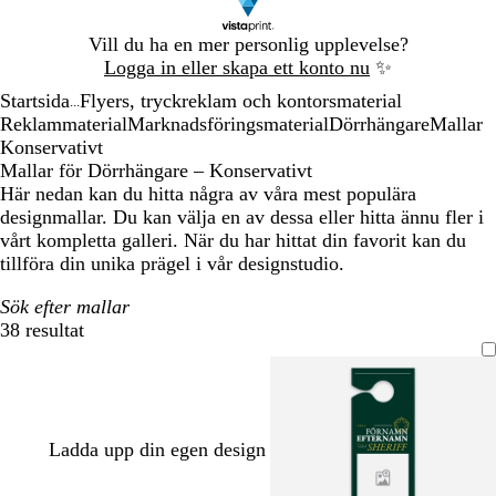
Bild
Vill du ha en mer personlig upplevelse?
1
Logga in eller skapa ett konto nu
✨
av
Startsida
Flyers, tryckreklam och kontorsmaterial
1
...
Reklammaterial
Marknadsföringsmaterial
Dörrhängare
Mallar
Konservativt
Mallar för Dörrhängare – Konservativt
Här nedan kan du hitta några av våra mest populära
designmallar. Du kan välja en av dessa eller hitta ännu fler i
vårt kompletta galleri. När du har hittat din favorit kan du
tillföra din unika prägel i vår designstudio.
Sök efter mallar
38 resultat
Filter
Ladda upp din egen design