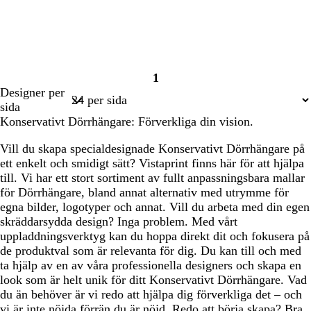
1
Sida
Designer per
1
sida
Konservativt Dörrhängare: Förverkliga din vision.
Vill du skapa specialdesignade Konservativt Dörrhängare på
ett enkelt och smidigt sätt? Vistaprint finns här för att hjälpa
till. Vi har ett stort sortiment av fullt anpassningsbara mallar
för Dörrhängare, bland annat alternativ med utrymme för
egna bilder, logotyper och annat. Vill du arbeta med din egen
skräddarsydda design? Inga problem. Med vårt
uppladdningsverktyg kan du hoppa direkt dit och fokusera på
de produktval som är relevanta för dig. Du kan till och med
ta hjälp av en av våra professionella designers och skapa en
look som är helt unik för ditt Konservativt Dörrhängare. Vad
du än behöver är vi redo att hjälpa dig förverkliga det – och
vi är inte nöjda förrän du är nöjd. Redo att börja skapa? Bra