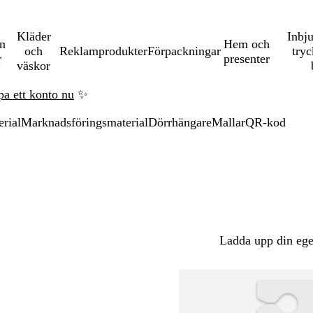
Kläder
Inbj
en
Hem och
och
Reklamprodukter
Förpackningar
tryc
r
presenter
väskor
pa ett konto nu
✨
rial
Marknadsföringsmaterial
Dörrhängare
Mallar
QR-kod
Ladda upp din ege