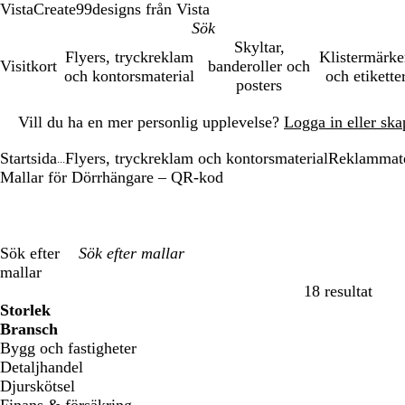
VistaCreate
99designs från Vista
Skyltar,
Flyers, tryckreklam
Klistermärk
Visitkort
banderoller och
och kontorsmaterial
och etikette
posters
Bild
Vill du ha en mer personlig upplevelse?
Logga in eller ska
1
av
Startsida
Flyers, tryckreklam och kontorsmaterial
Reklammate
1
...
Mallar för Dörrhängare – QR-kod
Sök efter
mallar
18 resultat
Filter
Storlek
Bransch
Bygg och fastigheter
Detaljhandel
Djurskötsel