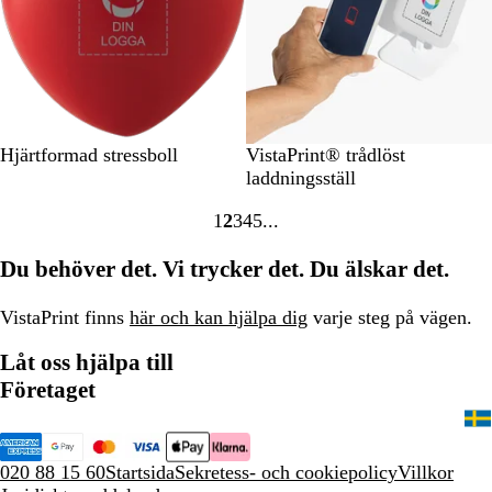
s
i
o
n
R
V
V
Hjärtformad stressboll
VistaPrint® trådlöst
ö
i
i
laddningsställ
d
t
t
1
2
3
4
5
Gå
Gå
Gå
Gå
Gå
till
till
till
till
till
Du behöver det. Vi trycker det. Du älskar det.
sidan
sidan
sidan
sidan
sidan
VistaPrint finns
här och kan hjälpa dig
varje steg på vägen.
Låt oss hjälpa till
Företaget
020 88 15 60
Startsida
Sekretess- och cookiepolicy
Villkor