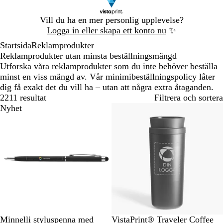
Bild
Vill du ha en mer personlig upplevelse?
1
Logga in eller skapa ett konto nu
✨
av
Startsida
Reklamprodukter
1
Reklamprodukter utan minsta beställningsmängd
Utforska våra reklamprodukter som du inte behöver beställa
minst en viss mängd av. Vår minimibeställningspolicy låter
dig få exakt det du vill ha – utan att några extra åtaganden.
2211 resultat
Filtrera och sortera
Nyhet
S
M
G
B
R
S
Minnelli styluspenna med
VistaPrint® Traveler Coffee