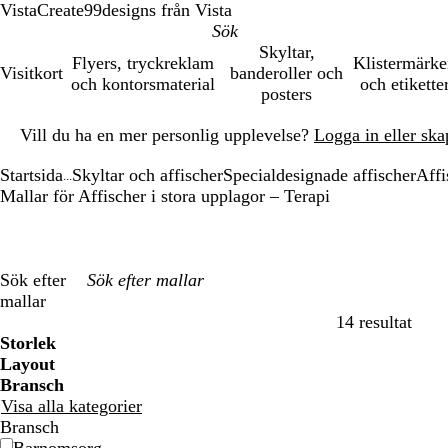
VistaCreate
99designs från Vista
Skyltar,
Flyers, tryckreklam
Klistermärk
Visitkort
banderoller och
och kontorsmaterial
och etikette
posters
Bild
Vill du ha en mer personlig upplevelse?
Logga in eller ska
1
av
Startsida
Skyltar och affischer
Specialdesignade affischer
Affi
1
...
Mallar för Affischer i stora upplagor – Terapi
Sök efter
mallar
14 resultat
Filter
Storlek
Layout
Bransch
Visa alla kategorier
Bransch