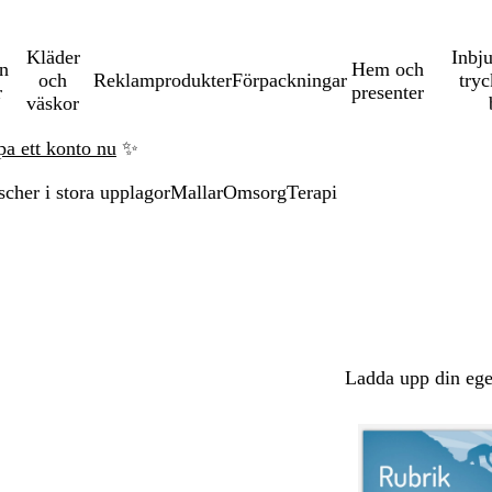
Kläder
Inbj
en
Hem och
och
Reklamprodukter
Förpackningar
tryc
r
presenter
väskor
pa ett konto nu
✨
scher i stora upplagor
Mallar
Omsorg
Terapi
Ladda upp din ege