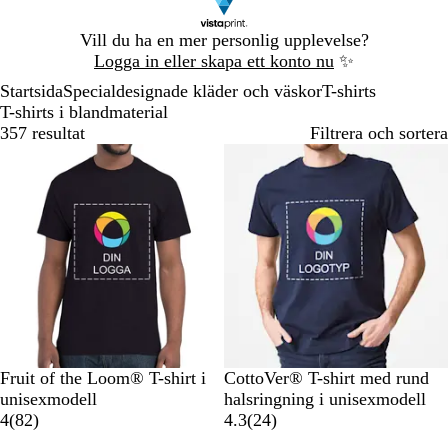
Bild
Vill du ha en mer personlig upplevelse?
1
Logga in eller skapa ett konto nu
✨
av
Startsida
Specialdesignade kläder och väskor
T-shirts
1
T-shirts i blandmaterial
357 resultat
Filtrera och sortera
Bästsäljare
S
M
K
G
O
M
K
S
R
O
Fruit of the Loom® T-shirt i
CottoVer® T-shirt med rund
v
a
u
r
r
a
u
v
ö
r
unisexmodell
halsringning i unisexmodell
a
r
n
å
a
8
r
n
a
d
a
2
4
(
82
)
4.3
(
24
)
r
i
g
m
n
2
i
g
r
n
4