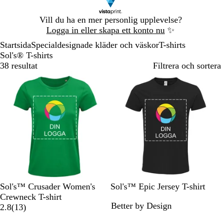
Bild
Vill du ha en mer personlig upplevelse?
1
Logga in eller skapa ett konto nu
✨
av
Startsida
Specialdesignade kläder och väskor
T-shirts
1
Sol's® T-shirts
38 resultat
Filtrera och sortera
K
M
A
D
G
K
G
V
F
K
Sol's™ Crusader Women's
Sol's™ Epic Jersey T-shirt
e
u
q
e
r
o
r
i
r
u
Crewneck T-shirt
Better by Design
l
s
u
n
å
1
l
å
t
a
n
2.8
(
13
)
l
g
a
i
m
3
s
m
n
g