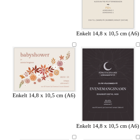
k
k
k
k
Enkelt 14,8 x 10,5 cm (A6)
r
r
r
r
ä
ä
ä
ä
m
m
m
m
k
v
l
t
Enkelt 14,8 x 10,5 cm (A6)
r
i
j
e
ä
t
u
r
m
s
r
r
a
m
m
v
m
Enkelt 14,8 x 10,5 cm (A6)
o
k
ö
ö
i
ö
s
o
r
r
t
r