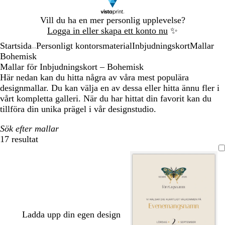
Bild
Vill du ha en mer personlig upplevelse?
1
Logga in eller skapa ett konto nu
✨
av
Startsida
Personligt kontorsmaterial
Inbjudningskort
Mallar
1
...
Bohemisk
Mallar för Inbjudningskort – Bohemisk
Här nedan kan du hitta några av våra mest populära
designmallar. Du kan välja en av dessa eller hitta ännu fler i
vårt kompletta galleri. När du har hittat din favorit kan du
tillföra din unika prägel i vår designstudio.
Sök efter mallar
17 resultat
Filter
Ladda upp din egen design