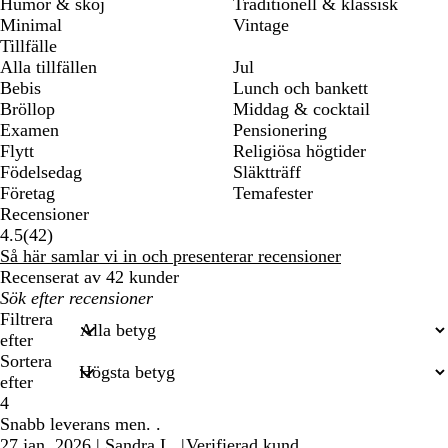
Humor & skoj
Traditionell & klassisk
Minimal
Vintage
Tillfälle
Alla tillfällen
Jul
Bebis
Lunch och bankett
Bröllop
Middag & cocktail
Examen
Pensionering
Flytt
Religiösa högtider
Födelsedag
Släktträff
Företag
Temafester
Recensioner
42
4.5
(
42
)
recensioner
Så här samlar vi in och presenterar recensioner
Recenserat av 42 kunder
Mina
inmatade
Filtrera
sökningar
efter
Sortera
efter
4
Snabb leverans men. .
27 jan. 2026
|
Sandra L.
|
Verifierad kund