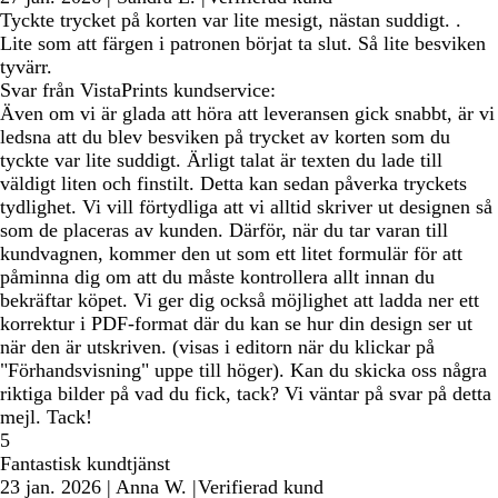
Tyckte trycket på korten var lite mesigt, nästan suddigt. .
Lite som att färgen i patronen börjat ta slut. Så lite besviken
tyvärr.
Svar från VistaPrints kundservice:
Även om vi är glada att höra att leveransen gick snabbt, är vi
ledsna att du blev besviken på trycket av korten som du
tyckte var lite suddigt. Ärligt talat är texten du lade till
väldigt liten och finstilt. Detta kan sedan påverka tryckets
tydlighet. Vi vill förtydliga att vi alltid skriver ut designen så
som de placeras av kunden. Därför, när du tar varan till
kundvagnen, kommer den ut som ett litet formulär för att
påminna dig om att du måste kontrollera allt innan du
bekräftar köpet. Vi ger dig också möjlighet att ladda ner ett
korrektur i PDF-format där du kan se hur din design ser ut
när den är utskriven. (visas i editorn när du klickar på
"Förhandsvisning" uppe till höger). Kan du skicka oss några
riktiga bilder på vad du fick, tack? Vi väntar på svar på detta
mejl. Tack!
5
Fantastisk kundtjänst
23 jan. 2026
|
Anna W.
|
Verifierad kund