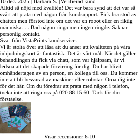
10 dec. 2025
|
Barbara S.
|
Verifierad kund
Alltid så nöjd med kvalitén! Det var bara synd att det var så
svårt att prata med någon från kundsupport. Fick bra stöd av
chatten men förstod inte om det var en robot eller en riktig
människa. . . Bad någon ringa men ingen ringde. Saknar
personlig kontakt.
Svar från VistaPrints kundservice:
Vi är stolta över att läsa att du anser att kvaliteten på våra
inbjudningskort är fantastisk. Det är vårt mål. När det gäller
behandlingen du fick via chatt, som var hjälpsam, är vi
ledsna att det skapade förvirring för dig. Du har blivit
omhändertagen av en person, en kollega till oss. Du kommer
inte att bli besvarad av maskiner eller robotar. Oroa dig inte
för det här. Om du föredrar att prata med någon i telefon,
tveka inte att ringa oss på 020 88 15 60. Tack för din
förståelse.
Visar recensioner
6-10