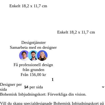
t
o
k
m
l
l
Enkelt 18,2 x 11,7 cm
a
l
r
ö
j
j
i
ä
r
u
u
v
m
k
s
s
g
g
r
b
r
r
o
l
v
l
l
v
s
Enkelt 18,2 x 11,7 cm
ö
å
s
å
i
j
j
i
j
n
a
t
u
u
t
ö
Designtjänster
s
s
s
Samarbeta med en designer
b
g
k
l
r
u
å
å
m
Få professionell design
s
från grunden
g
Från 156,00 kr
r
1
ö
Sida
Designer per
n
1
sida
Bohemisk Inbjudningskort: Förverkliga din vision.
Vill du skapa specialdesignade Bohemisk Inbjudningskort på