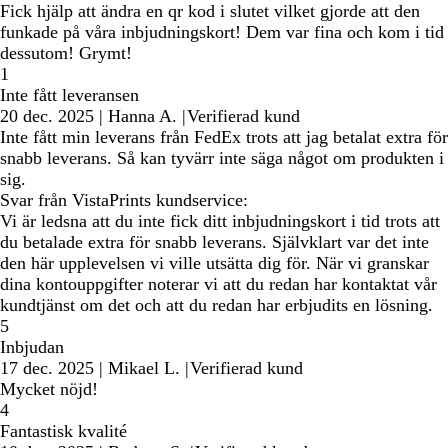
Fick hjälp att ändra en qr kod i slutet vilket gjorde att den
funkade på våra inbjudningskort! Dem var fina och kom i tid
dessutom! Grymt!
1
Inte fått leveransen
20 dec. 2025
|
Hanna A.
|
Verifierad kund
Inte fått min leverans från FedEx trots att jag betalat extra för
snabb leverans. Så kan tyvärr inte säga något om produkten i
sig.
Svar från VistaPrints kundservice:
Vi är ledsna att du inte fick ditt inbjudningskort i tid trots att
du betalade extra för snabb leverans. Självklart var det inte
den här upplevelsen vi ville utsätta dig för. När vi granskar
dina kontouppgifter noterar vi att du redan har kontaktat vår
kundtjänst om det och att du redan har erbjudits en lösning.
5
Inbjudan
17 dec. 2025
|
Mikael L.
|
Verifierad kund
Mycket nöjd!
4
Fantastisk kvalité