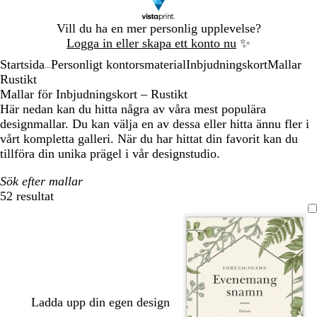
Bild
Vill du ha en mer personlig upplevelse?
1
Logga in eller skapa ett konto nu
✨
av
Startsida
Personligt kontorsmaterial
Inbjudningskort
Mallar
1
...
Rustikt
Mallar för Inbjudningskort – Rustikt
Här nedan kan du hitta några av våra mest populära
designmallar. Du kan välja en av dessa eller hitta ännu fler i
vårt kompletta galleri. När du har hittat din favorit kan du
tillföra din unika prägel i vår designstudio.
Sök efter mallar
52 resultat
Filter
Ladda upp din egen design