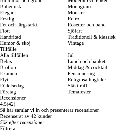
Blommor och grönt
Modernt och enkelt
Bohemisk
Monogram
Elegant
Mönster
Festlig
Retro
Fet och färgstarkt
Rosetter och band
Flott
Sjöfart
Handritad
Traditionell & klassisk
Humor & skoj
Vintage
Tillfälle
Alla tillfällen
Jul
Bebis
Lunch och bankett
Bröllop
Middag & cocktail
Examen
Pensionering
Flytt
Religiösa högtider
Födelsedag
Släktträff
Företag
Temafester
Recensioner
42
4.5
(
42
)
recensioner
Så här samlar vi in och presenterar recensioner
Recenserat av 42 kunder
Mina
inmatade
Filtrera