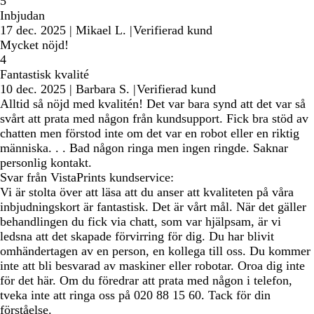
5
Inbjudan
17 dec. 2025
|
Mikael L.
|
Verifierad kund
Mycket nöjd!
4
Fantastisk kvalité
10 dec. 2025
|
Barbara S.
|
Verifierad kund
Alltid så nöjd med kvalitén! Det var bara synd att det var så
svårt att prata med någon från kundsupport. Fick bra stöd av
chatten men förstod inte om det var en robot eller en riktig
människa. . . Bad någon ringa men ingen ringde. Saknar
personlig kontakt.
Svar från VistaPrints kundservice:
Vi är stolta över att läsa att du anser att kvaliteten på våra
inbjudningskort är fantastisk. Det är vårt mål. När det gäller
behandlingen du fick via chatt, som var hjälpsam, är vi
ledsna att det skapade förvirring för dig. Du har blivit
omhändertagen av en person, en kollega till oss. Du kommer
inte att bli besvarad av maskiner eller robotar. Oroa dig inte
för det här. Om du föredrar att prata med någon i telefon,
tveka inte att ringa oss på 020 88 15 60. Tack för din
förståelse.