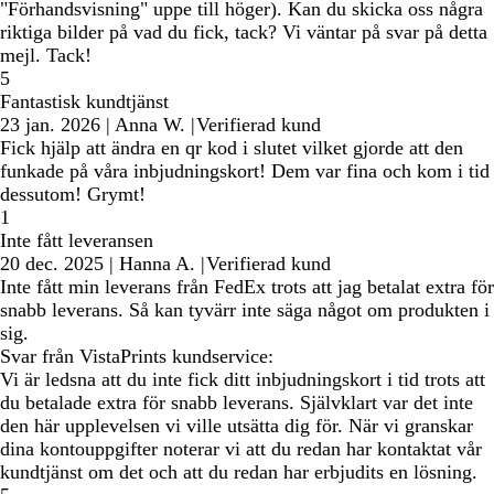
"Förhandsvisning" uppe till höger). Kan du skicka oss några
riktiga bilder på vad du fick, tack? Vi väntar på svar på detta
mejl. Tack!
5
Fantastisk kundtjänst
23 jan. 2026
|
Anna W.
|
Verifierad kund
Fick hjälp att ändra en qr kod i slutet vilket gjorde att den
funkade på våra inbjudningskort! Dem var fina och kom i tid
dessutom! Grymt!
1
Inte fått leveransen
20 dec. 2025
|
Hanna A.
|
Verifierad kund
Inte fått min leverans från FedEx trots att jag betalat extra för
snabb leverans. Så kan tyvärr inte säga något om produkten i
sig.
Svar från VistaPrints kundservice:
Vi är ledsna att du inte fick ditt inbjudningskort i tid trots att
du betalade extra för snabb leverans. Självklart var det inte
den här upplevelsen vi ville utsätta dig för. När vi granskar
dina kontouppgifter noterar vi att du redan har kontaktat vår
kundtjänst om det och att du redan har erbjudits en lösning.