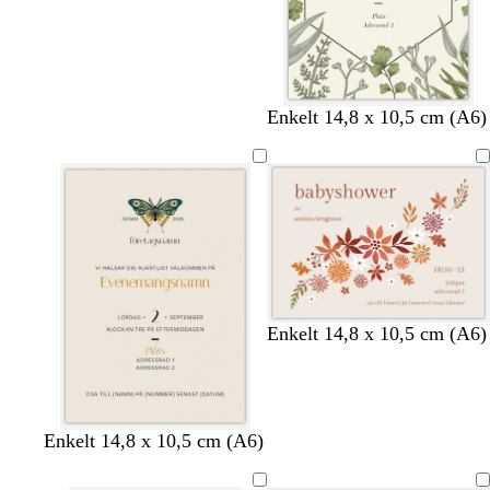
k
m
m
Enkelt 14,8 x 10,5 cm (A6)
r
ö
ö
ä
r
r
m
k
k
g
g
r
r
å
å
k
v
l
t
Enkelt 14,8 x 10,5 cm (A6)
r
i
j
e
ä
t
u
r
m
s
r
r
a
k
k
k
k
Enkelt 14,8 x 10,5 cm (A6)
o
k
r
r
r
r
s
o
ä
ä
ä
ä