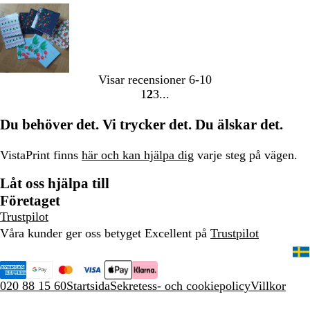
Visar recensioner
6-10
1
2
3
gå
gå
gå
till
till
till
Du behöver det. Vi trycker det. Du älskar det.
sidan
sidan
sidan
1
2
3
VistaPrint finns
här och kan hjälpa dig
varje steg på vägen.
Låt oss hjälpa till
Företaget
Trustpilot
Våra kunder ger oss betyget Excellent på
Trustpilot
020 88 15 60
Startsida
Sekretess- och cookiepolicy
Villkor
Juridiskt meddelande