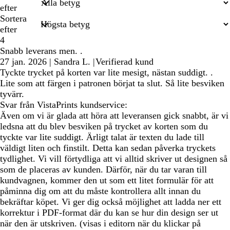
sökningar
efter
Sortera
efter
4
Snabb leverans men. .
27 jan. 2026
|
Sandra L.
|
Verifierad kund
Tyckte trycket på korten var lite mesigt, nästan suddigt. .
Lite som att färgen i patronen börjat ta slut. Så lite besviken
tyvärr.
Svar från VistaPrints kundservice:
Även om vi är glada att höra att leveransen gick snabbt, är vi
ledsna att du blev besviken på trycket av korten som du
tyckte var lite suddigt. Ärligt talat är texten du lade till
väldigt liten och finstilt. Detta kan sedan påverka tryckets
tydlighet. Vi vill förtydliga att vi alltid skriver ut designen så
som de placeras av kunden. Därför, när du tar varan till
kundvagnen, kommer den ut som ett litet formulär för att
påminna dig om att du måste kontrollera allt innan du
bekräftar köpet. Vi ger dig också möjlighet att ladda ner ett
korrektur i PDF-format där du kan se hur din design ser ut
när den är utskriven. (visas i editorn när du klickar på