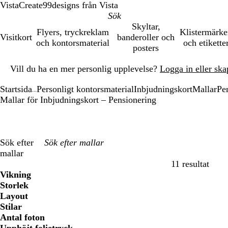
VistaCreate
99designs från Vista
Skyltar,
Flyers, tryckreklam
Klistermärk
Visitkort
banderoller och
och kontorsmaterial
och etikette
posters
Bild
Vill du ha en mer personlig upplevelse?
Logga in eller ska
1
av
Startsida
Personligt kontorsmaterial
Inbjudningskort
Mallar
Pe
1
...
Mallar för Inbjudningskort – Pensionering
Sök efter
mallar
11 resultat
Filter
Vikning
Storlek
Layout
Stilar
Antal foton