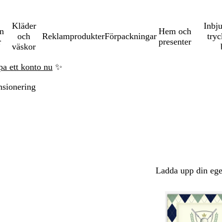
Kläder
Inbj
en
Hem och
och
Reklamprodukter
Förpackningar
tryc
r
presenter
väskor
pa ett konto nu
✨
nsionering
Ladda upp din ege