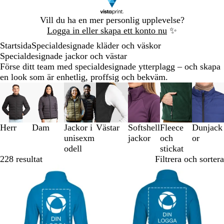
Bild
Vill du ha en mer personlig upplevelse?
1
Logga in eller skapa ett konto nu
✨
av
Startsida
Specialdesignade kläder och väskor
1
Specialdesignade jackor och västar
Förse ditt team med specialdesignade ytterplagg – och skapa
en look som är enhetlig, proffsig och bekväm.
Bild
1
till
3
Herr
Dam
Jackor i
Västar
Softshell
Fleece
Dunjack
av
unisexm
jackor
och
or
7
odell
stickat
228 resultat
Filtrera och sortera