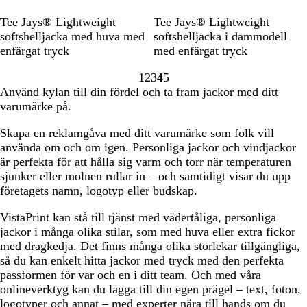
N
O
B
D
S
G
N
B
Tee Jays® Lightweight
Tee Jays® Lightweight
a
l
l
a
k
r
a
l
softshelljacka med huva med
softshelljacka i dammodell
v
i
a
r
y
e
v
a
enfärgat tryck
med enfärgat tryck
y
v
c
k
D
y
y
c
1
2
3
4
5
/
e
k
G
i
M
k
Gå
Gå
Gå
Gå
Gå
Använd kylan till din fördel och ta fram jackor med ditt
D
G
/
r
v
e
till
till
till
till
till
varumärke på.
a
r
D
e
e
l
sidan
sidan
sidan
sidan
sidan
r
e
a
y
r
a
Skapa en reklamgåva med ditt varumärke som folk vill
k
e
r
/
n
använda om och om igen. Personliga jackor och vindjackor
G
n
k
O
g
är perfekta för att hålla sig varm och torr när temperaturen
r
/
G
f
e
sjunker eller molnen rullar in – och samtidigt visar du upp
e
B
r
f
företagets namn, logotyp eller budskap.
y
l
e
W
a
y
h
VistaPrint kan stå till tjänst med vädertåliga, personliga
c
i
jackor i många olika stilar, som med huva eller extra fickor
k
t
med dragkedja. Det finns många olika storlekar tillgängliga,
e
så du kan enkelt hitta jackor med tryck med den perfekta
passformen för var och en i ditt team. Och med våra
onlineverktyg kan du lägga till din egen prägel – text, foton,
logotyper och annat – med experter nära till hands om du