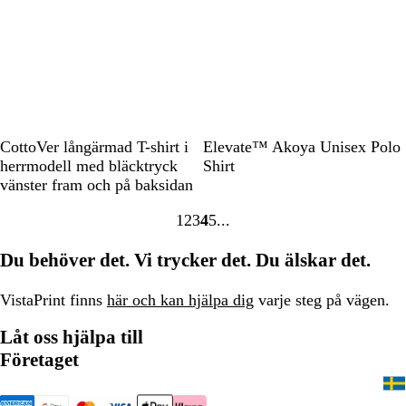
a
a
d
B
R
W
N
O
M
M
L
L
CottoVer långärmad T-shirt i
Elevate™ Akoya Unisex Polo
l
o
h
a
r
a
o
j
i
herrmodell med bläcktryck
Shirt
a
y
i
v
a
r
l
u
m
vänster fram och på baksidan
c
a
t
y
n
i
n
s
e
1
2
3
4
5
k
l
e
g
n
b
l
g
Gå
Gå
Gå
Gå
Gå
B
e
b
l
i
r
till
till
till
till
till
Du behöver det. Vi trycker det. Du älskar det.
l
l
å
l
ö
sidan
sidan
sidan
sidan
sidan
u
å
a
n
e
VistaPrint finns
här och kan hjälpa dig
varje steg på vägen.
Låt oss hjälpa till
Företaget