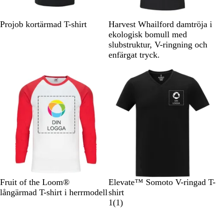
d
s
r
u
ö
l
S
V
R
G
M
S
V
Projob kortärmad T-shirt
Harvest Whailford damtröja i
n
v
i
ö
r
a
v
i
ekologisk bomull med
a
t
d
å
r
a
t
slubstruktur, V-ringning och
r
i
r
enfärgat tryck.
t
n
t
b
l
å
V
V
V
V
B
V
G
M
R
Fruit of the Loom®
Elevate™ Somoto V-ringad T-
i
i
i
i
l
i
r
a
ö
långärmad T-shirt i herrmodell
shirt
t
t
t
t
a
t
å
r
d
1
1
(
1
)
/
/
/
/
c
m
i
r