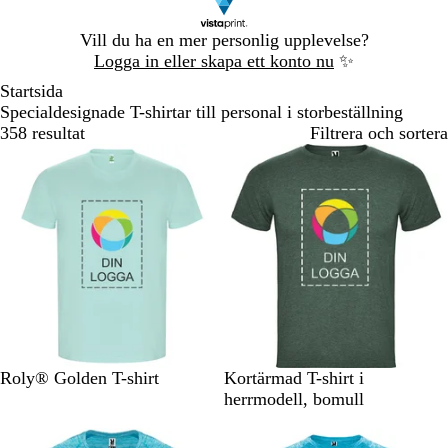
Bild
Vill du ha en mer personlig upplevelse?
1
Logga in eller skapa ett konto nu
✨
av
Startsida
1
Specialdesignade T-shirtar till personal i storbeställning
358 resultat
Filtrera och sortera
M
R
G
M
E
M
M
M
M
M
Roly® Golden T-shirt
Kortärmad T-shirt i
i
ö
r
a
b
e
e
e
e
e
herrmodell, bomull
n
d
å
r
o
l
l
l
l
l
t
m
i
n
e
e
e
e
e