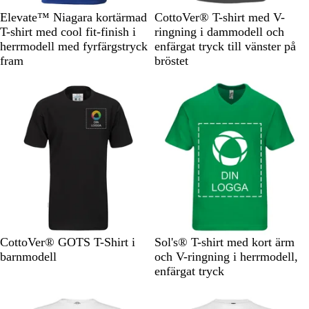
B
S
O
G
M
S
R
G
K
M
Elevate™ Niagara kortärmad
CottoVer® T-shirt med V-
l
v
r
u
a
v
o
r
u
ö
T-shirt med cool fit-finish i
ringning i dammodell och
å
a
a
l
r
a
s
ö
n
r
herrmodell med fyrfärgstryck
enfärgat tryck till vänster på
r
n
i
r
a
n
g
k
fram
bröstet
t
g
n
t
s
c
e
b
b
e
l
l
r
å
å
i
s
e
S
K
H
M
G
K
M
O
M
R
CottoVer® GOTS T-Shirt i
Sol's® T-shirt med kort ärm
v
o
i
a
r
e
ö
r
a
ö
barnmodell
och V-ringning i herrmodell,
a
l
m
r
ö
l
r
a
r
d
enfärgat tryck
r
s
m
i
n
l
k
n
i
Nya alternativ
t
v
e
n
y
g
g
n