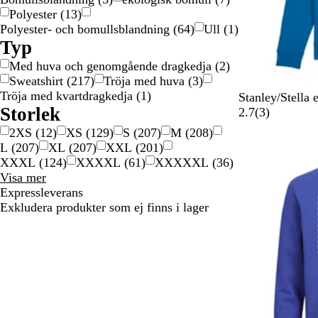
Polyester
(
13
)
Polyester- och bomullsblandning
(
64
)
Ull
(
1
)
Typ
Med huva och genomgående dragkedja
(
2
)
Sweatshirt
(
217
)
Tröja med huva
(
3
)
Tröja med kvartdragkedja
(
1
)
K
L
R
F
G
Stanley/Stella 
Storlek
u
j
ö
r
r
3
2.7
(
3
)
n
u
d
a
å
r
2XS
(
12
)
XS
(
129
)
S
(
207
)
M
(
208
)
g
s
n
m
e
L
(
207
)
XL
(
207
)
XXL
(
201
)
Nya alternativ
s
r
s
e
c
XXXL
(
124
)
XXXXL
(
61
)
XXXXXL
(
36
)
b
o
k
l
e
Storlek
Visa mer
l
s
m
e
n
val
Expressleverans
å
a
a
r
s
Exkludera produkter som ej finns i lager
r
a
i
i
d
o
n
n
b
e
l
r
å