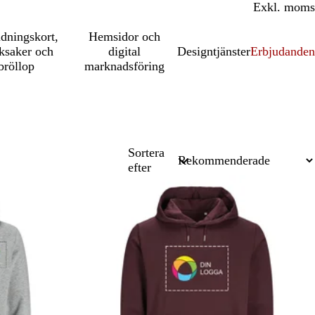
Inkl. moms
Exkl. moms
udningskort,
Hemsidor och
ksaker och
digital
Designtjänster
Erbjudanden
bröllop
marknadsföring
Sortera
efter
Nya alternativ