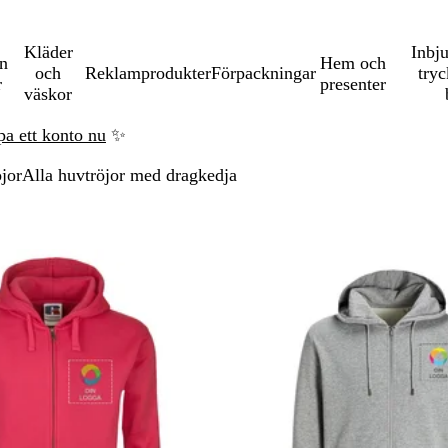
Kläder
Inbj
en
Hem och
och
Reklamprodukter
Förpackningar
tryc
r
presenter
väskor
pa ett konto nu
✨
jor
Alla huvtröjor med dragkedja
a till filtrerade resultat
Bästsäljare