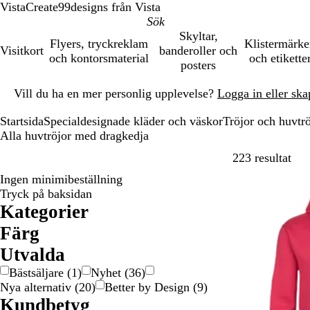
VistaCreate
99designs från Vista
Skyltar,
Flyers, tryckreklam
Klistermärk
Visitkort
banderoller och
och kontorsmaterial
och etikette
posters
Bild
Vill du ha en mer personlig upplevelse?
Logga in eller ska
1
av
Startsida
Specialdesignade kläder och väskor
Tröjor och huvtrö
1
Alla huvtröjor med dragkedja
Hopp
223 resultat
Ingen minimibeställning
Tryck på baksidan
Kategorier
Färg
B
B
B
G
G
G
g
G
L
O
R
R
S
V
Utvalda
e
l
r
r
r
r
u
u
i
r
ö
o
v
i
Bästsäljare
(
1
)
Nyhet
(
36
)
i
å
u
å
å
ö
l
l
l
a
d
s
a
t
Nya alternativ
(
20
)
Better by Design
(
9
)
g
n
/
n
/
a
n
a
r
Kundbetyg
e
S
G
g
t